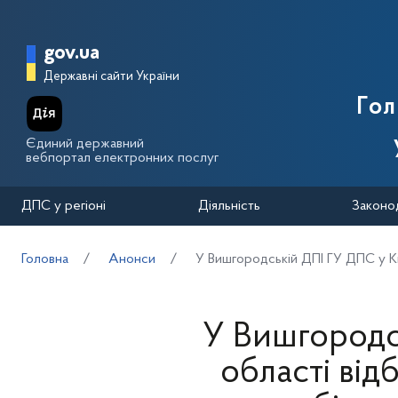
Перейти до основного вмісту
Головна сторінка Державної п
gov.ua
Державні сайти України
Го
Єдиний державний
вебпортал електронних послуг
ДПС у регіоні
Діяльність
Законо
Головна
Анонси
У Вишгородській ДПІ ГУ ДПС у Ки
У Вишгородс
області від