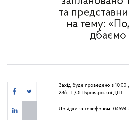
заплановано т
та представни
на тему: «По
дбаємо 
Захід буде проведено з 10:00 д
286, ЦОП Броварської ДПІ
Довідки за телефоном : 04594 7