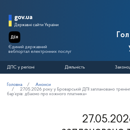
Перейти до основного вмісту
Головна сторінка Державної п
gov.ua
Державні сайти України
Го
Єдиний державний
вебпортал електронних послуг
ДПС у регіоні
Діяльність
Законо
Головна
Анонси
27.05.2026 року у Броварській ДПІ заплановано тренін
бар’єрів: дбаємо про кожного платника»
27.05.202