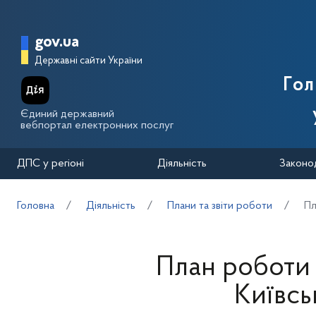
Перейти до основного вмісту
Головна сторінка Державної п
gov.ua
Державні сайти України
Го
Єдиний державний
вебпортал електронних послуг
ДПС у регіоні
Діяльність
Законо
Головна
Діяльність
Плани та звіти роботи
Пл
План роботи 
Київсь