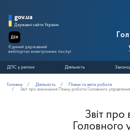
Перейти до основного вмісту
Головна сторінка Державної п
gov.ua
Державні сайти України
Го
Єдиний державний
вебпортал електронних послуг
ДПС у регіоні
Діяльність
Законо
Головна
Діяльність
Плани та звіти роботи
Звіт про виконання Плану роботи Головного управління
Звіт про
Головного 