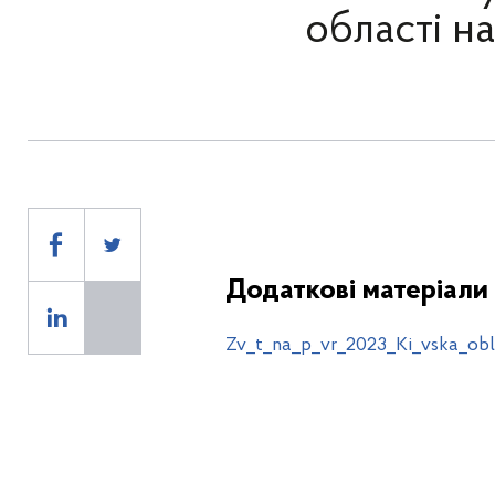
області н
Додаткові матеріали
Zv_t_na_p_vr_2023_Ki_vska_obl