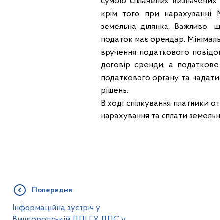
сумою сплачених визначених п
крім того при нарахуванні М
земельна ділянка. Важливо, 
податок має орендар. Мінімальн
вручення податкового повідо
договір оренди, а податкове
податкового органу та надати
рішень.
В ході спілкування платники о
нарахування та сплати земельн
Попередня
Інформаційна зустріч у
Вишгородській ДПІ ГУ ДПС у