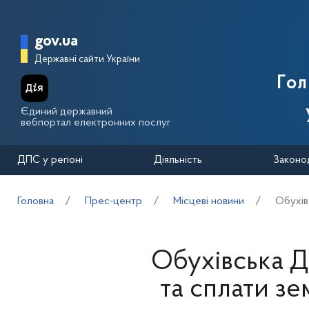
Перейти до основного вмісту
Головна сторінка Державної п
gov.ua
Державні сайти України
Го
Єдиний державний
вебпортал електронних послуг
ДПС у регіоні
Діяльність
Законо
Головна
Прес-центр
Місцеві новини
Обухів
Обухівська Д
та сплати зе