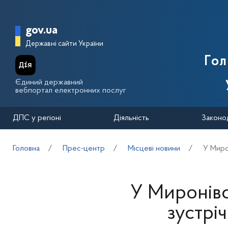
Перейти до основного вмісту
Головна сторінка Державної п
gov.ua
Державні сайти України
Го
Єдиний державний
вебпортал електронних послуг
ДПС у регіоні
Діяльність
Законо
Головна
Прес-центр
Місцеві новини
У Мирон
У Миронівс
зустрі