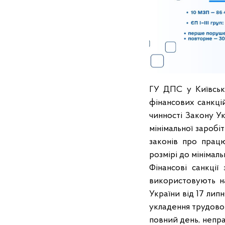
ГУ ДПС у Київські
фінансових санкці
чинності Закону У
мінімальної заробі
законів про прац
розмірі до мінімаль
Фінансові санкції
використовують н
України від 17 лип
укладення трудово
повний день, непр