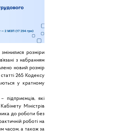
 змінилися розміри
’язані з набранням
влено новий розмір
 статті 265 Кодексу
аються у кратному
– підприємців, які
абінету Міністрів
вника до роботи без
актичній роботі на
 часом, а також за