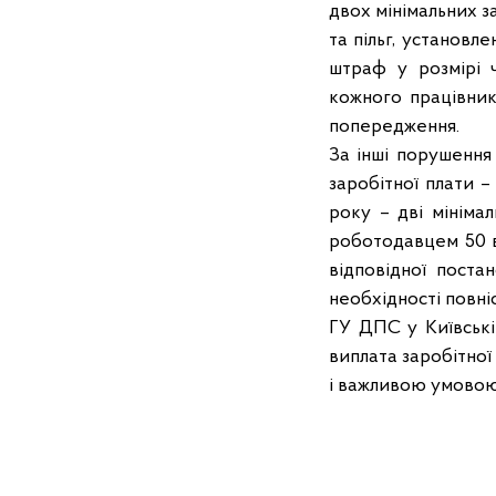
двох мінімальних з
та пільг, установл
штраф у розмірі 
кожного працівник
попередження.
За інші порушення
заробітної плати 
року – дві мінімал
роботодавцем 50 в
відповідної поста
необхідності повні
ГУ ДПС у Київські
виплата заробітно
і важливою умовою с