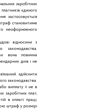
імальних заробітних
я платників єдиного
ня застосовується
 штраф становитиме
ого неоформленого
дові відносини з
 законодавства.
ти: вона повинна
лендарних днів і не
в’язаний здійснити
ого законодавства.
або виплату її не в
х заробітних плат,
ій в оплаті праці,
обою штраф у розмірі