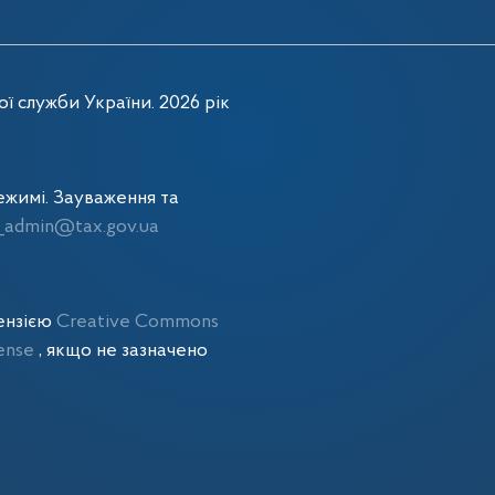
ї служби України. 2026 рік
жимі. Зауваження та
admin@tax.gov.ua
цензією
Creative Commons
cense
, якщо не зазначено