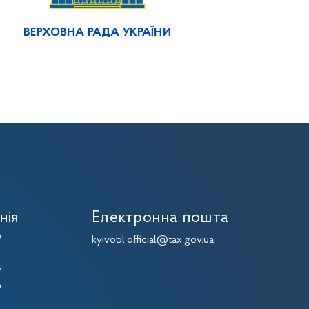
ВЕРХОВНА РАДА УКРАЇНИ
нія
Електронна пошта
7
kyivobl.official@tax.gov.ua
7
7
7