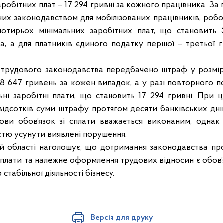
аробітних плат – 17 294 гривні за кожного працівника. За
ених законодавством для мобілізованих працівників, ро
чотирьох мінімальних заробітних плат, що становить 
а, а для платників єдиного податку першої – третьої г
 трудового законодавства передбачено штраф у розмірі 
– 8 647 гривень за кожен випадок, а у разі повторного 
ьні заробітні плати, що становить 17 294 гривні. При 
ідсотків суми штрафу протягом десяти банківських дні
нови обов’язок зі сплати вважається виконаним, однак 
стю усунути виявлені порушення.
й області наголошує, що дотримання законодавства пр
ї плати та належне оформлення трудових відносин є обов
табільної діяльності бізнесу.
Версія для друку