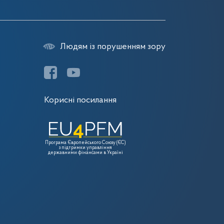
Людям із порушенням зору
Корисні посилання
Програма Європейського Союзу (ЄС)
з підтримки управління
державними фінансами в Україні