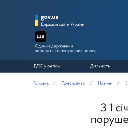
Перейти до основного вмісту
Головна сторінка Держа
gov.ua
Державні сайти України
Єдиний державний
вебпортал електронних послуг
ДПС у регіоні
Діяльність
Головна
Прес-центр
Новини
З
З 1 с
поруше