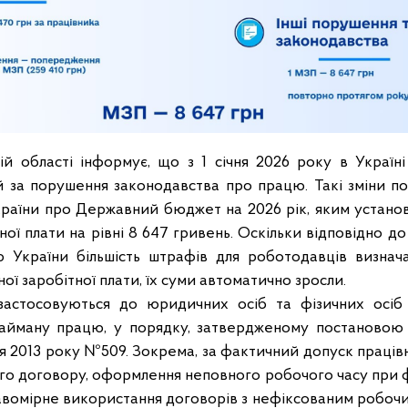
й області інформує, що з 1 січня 2026 року в Україні
й за порушення законодавства про працю. Такі зміни пов
країни про Державний бюджет на 2026 рік, яким устано
тної плати на рівні 8 647 гривень. Оскільки відповідно до
ю України більшість штрафів для роботодавців визнач
ної заробітної плати, їх суми автоматично зросли.
 застосовуються до юридичних осіб та фізичних осіб 
айману працю, у порядку, затвердженому постановою К
ня 2013 року №509. Зокрема, за фактичний допуск праці
го договору, оформлення неповного робочого часу при ф
авомірне використання договорів з нефіксованим робочим