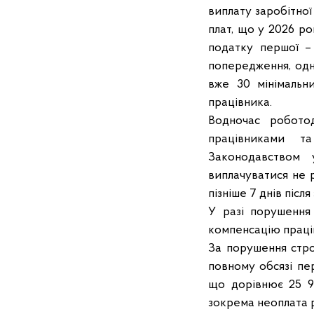
виплату заробітної
плат, що у 2026 ро
податку першої –
попередження, одн
вже 30 мінімальн
працівника.
Водночас робото
працівниками т
Законодавством 
виплачуватися не р
пізніше 7 днів післ
У разі порушення 
компенсацію праці
За порушення строк
повному обсязі пе
що дорівнює 25 94
зокрема неоплата ро