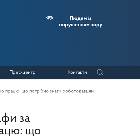
Людям із
порушенням зору
Прес-центр
Контакти
про працю: що потрібно знати роботодавцям
афи за
ацю: що