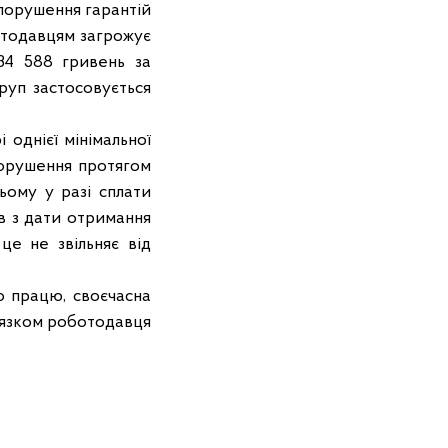
 порушення гарантій
ботодавцям загрожує
34 588 гривень за
руп застосовується
однієї мінімальної
порушення протягом
цьому у разі сплати
в з дати отримання
це не звільняє від
о працю, своєчасна
’язком роботодавця