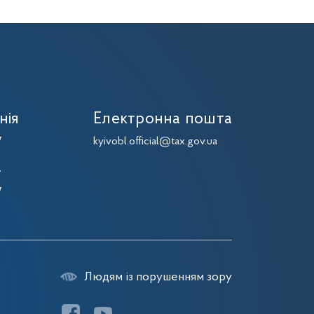
нія
Електронна пошта
7
kyivobl.official@tax.gov.ua
7
7
7
Людям із порушенням зору