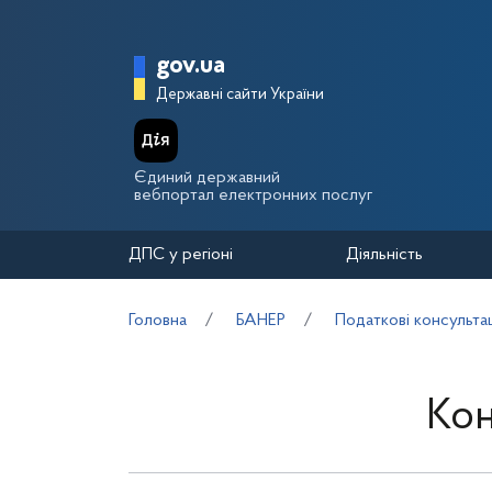
Перейти до основного вмісту
Головна сторінка Держа
gov.ua
Державні сайти України
Єдиний державний
вебпортал електронних послуг
ДПС у регіоні
Діяльність
Головна
БАНЕР
Податкові консультац
Кон